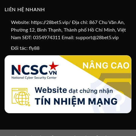
LIÊN HỆ NHANH
Website: https://28bet5.vip/ Địa chỉ: 867 Chu Văn An,
Phường 12, Bình Thạnh, Thành phố Hồ Chí Minh, Việt
Nam SĐT: 0354974311 Email:
support@28bet5.vip
Đối tác:
fly88