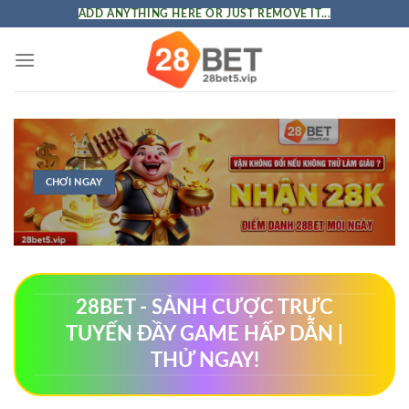
Chuyển
ADD ANYTHING HERE OR JUST REMOVE IT...
đến
nội
dung
CHƠI NGAY
28BET - SẢNH CƯỢC TRỰC
TUYẾN ĐẦY GAME HẤP DẪN |
THỬ NGAY!