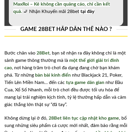
MaxRoi – Kẻ không cần quảng cáo, chỉ cần kết
quả.
🚬 Nhận Khuyến mãi 28bet
tại đây
GAME 28BET HẤP DẪN THẾ NÀO ?
Bước chân vào
28Bet
, bạn sẽ nhận ra đây không chỉ là một
sảnh game thông thường mà là
một thế giới giải trí đỉnh
cao
, nơi hàng trăm trò chơi đa dạng đang chờ bạn khám
phá. Từ những
bàn bài kinh điển
như Blackjack 21, Poker,
Tiến Lên Miền Nam… đến các
tựa game dân gian
như Bầu
Cua, Xổ Số Nhanh, mỗi trò chơi đều được tối ưu hóa để
mang lại trải nghiệm kịch tính, tỷ lệ thưởng hấp dẫn và cảm
giác thắng lớn thật sự “đã tay”.
Không dừng lại ở đó,
28Bet liên tục cập nhật kho game
, bổ
sung những siêu phẩm cá cược mới nhất, đảm bảo rằng mỗi