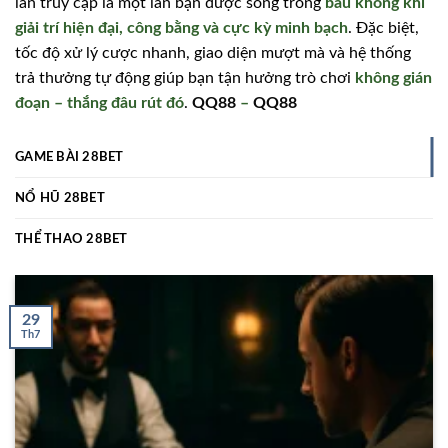
lần truy cập là một lần bạn được sống trong
bầu không khí
giải trí hiện đại, công bằng và cực kỳ minh bạch
. Đặc biệt,
tốc độ xử lý cược nhanh, giao diện mượt mà và hệ thống
trả thưởng tự động giúp bạn tận hưởng trò chơi
không gián
đoạn – thắng đâu rút đó
.
QQ88
–
QQ88
GAME BÀI 28BET
NỔ HŨ 28BET
THỂ THAO 28BET
29
Th7