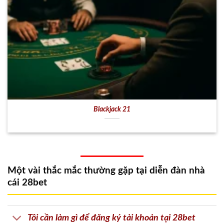
Blackjack 21
Một vài thắc mắc thường gặp tại diễn đàn nhà
cái 28bet
Tôi cần làm gì để đăng ký tài khoản tại 28bet