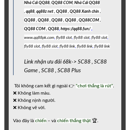
Nhà Cái QQ88
,
QQ88 COM
,
Nhà Cái QQ88
,
qq88
,
qq88z net
,
QQ88
,
QQ88 Xanh chín
,
QQ88
,
QQ88
,
QQ88
,
QQ88
,
QQ88COM
,
QQ88 COM
,
QQ88
,
https://qq88.fun/
,
www.qq88pk.com
,
fly88 slot
,
fly88 slot
,
fly88 slot
,
fly88 slot
,
fly88 slot
,
fly88 link
,
fly88 link
,
fly88 link
Link nhận ưu đãi 68k->
SC88
,
SC88
Game
,
SC88
,
SC88 Plus
Tôi không cam kết gì ngoài 👉
“chơi thắng là rút”
.
❌ Không làm màu.
❌ Không nịnh người.
❌ Không vẽ vời.
Vào đây là
chiến
– và
chiến thắng thật
🏆.